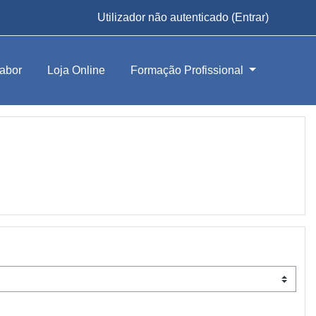
Utilizador não autenticado (
Entrar
)
abor
Loja Online
Formação Profissional