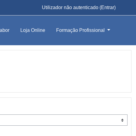
Utilizador não autenticado (
Entrar
)
abor
Loja Online
Formação Profissional