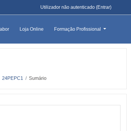
Utilizador não autenticado (
Entrar
)
abor
Loja Online
Formação Profissional
24PEPC1
Sumário