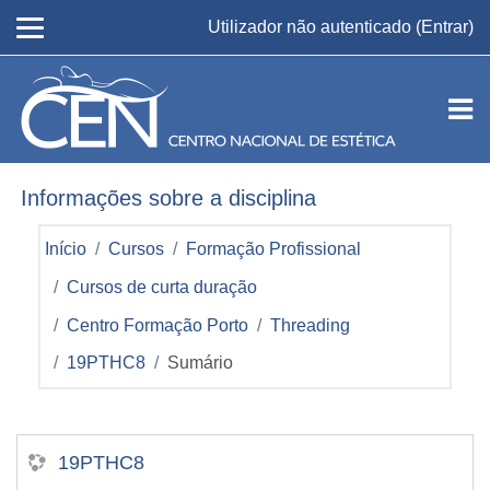
Ir para o conteúdo principal
Utilizador não autenticado (
Entrar
)
Informações sobre a disciplina
Início
Cursos
Formação Profissional
Cursos de curta duração
Centro Formação Porto
Threading
19PTHC8
Sumário
19PTHC8